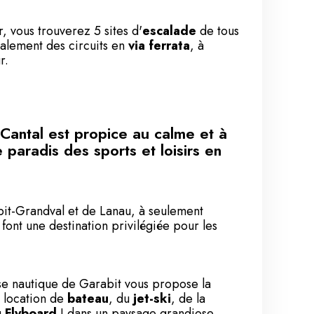
, vous trouverez 5 sites d'
escalade
de tous
galement des circuits en
via ferrata
, à
r.
Cantal est propice au calme et à
paradis des sports et loisirs en
it-Grandval et de Lanau, à seulement
font une destination privilégiée pour les
se nautique de Garabit
vous propose la
, location de
bateau
, du
jet-ski
, de la
u
Flyboard
! dans un paysage grandiose,