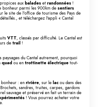
 propices aux
balades
et
randonnées
!
tre bonheur parmi les 900km de
sentiers
ur le
site de l'office de tourisme des Pays de
étaillés., et téléchargez l'appli « Cantal
uits
VTT
, classés par difficulté. Le Cantal est
eurs de
trail
!
ues paysages du Cantal autrement, pourquoi
n
quad
ou en
trottinette électrique
tout-
r bonheur : en
rivière
, sur le
lac
ou dans des
! Brochets, sandres, truites, carpes, gardons
el sauvage et préservé en fait un terrain de
xpérimentés
! Vous pourrez acheter votre
e.