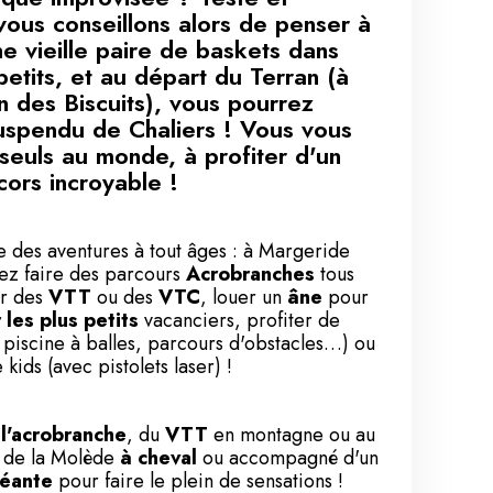
vous conseillons alors de penser à
e vieille paire de baskets dans
petits, et au départ du Terran (à
n des Biscuits), vous pourrez
suspendu de Chaliers ! Vous vous
seuls au monde, à profiter d'un
ors incroyable !
e des aventures à tout âges : à
Margeride
ez faire des parcours
Acrobranches
tous
er des
VTT
ou des
VTC
, louer un
âne
pour
 les plus petits
vacanciers, profiter de
 piscine à balles, parcours d'obstacles…) ou
kids (avec pistolets laser) !
e
l'acrobranche
, du
VTT
en montagne ou au
l de la Molède
à cheval
ou accompagné d'un
géante
pour faire le plein de sensations !