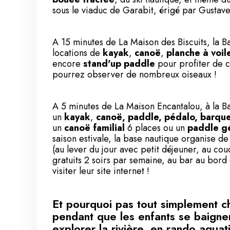
sous le viaduc de Garabit, érigé par Gustave 
A 15 minutes de La Maison des Biscuits, la
Ba
locations de
kayak
,
canoë
,
planche à voil
encore
stand'up paddle
pour profiter de c
pourrez observer de nombreux oiseaux !
A 5 minutes de La Maison Encantalou, à la
B
un
kayak
,
canoë, paddle, pédalo, barque
un
canoë familial
6 places ou un
paddle g
saison estivale, la base nautique organise d
(au lever du jour avec petit déjeuner, au cou
gratuits 2 soirs par semaine, au bar au bord d
visiter leur site internet !
Et pourquoi pas tout simplement chi
pendant que les enfants se baignen
explorer la rivière, en rando aqua