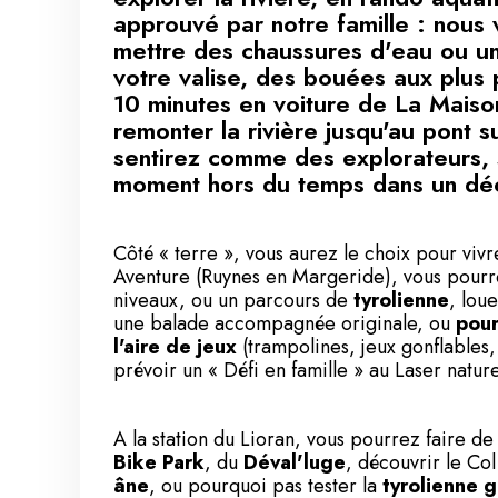
approuvé par notre famille : nous 
mettre des chaussures d'eau ou un
votre valise, des bouées aux plus 
10 minutes en voiture de La Maiso
remonter la rivière jusqu'au pont 
sentirez comme des explorateurs, 
moment hors du temps dans un déc
Côté « terre », vous aurez le choix pour vivr
Aventure
(Ruynes en Margeride), vous pourr
niveaux, ou un parcours de
tyrolienne
, lou
une balade accompagnée originale, ou
pour
l'aire de jeux
(trampolines, jeux gonflables,
prévoir un « Défi en famille » au Laser nature 
A la station du
Lioran
, vous pourrez faire d
Bike Park
, du
Déval'luge
, découvrir le Co
âne
, ou pourquoi pas tester la
tyrolienne 