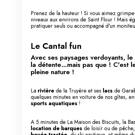
Prenez de la hauteur ! Si vous aimez grimper
niveaux aux environs de Saint Flour ! Mais é
pratiquer seuls ou accompagné d'un moniteu
Le Cantal fun
Avec ses paysages verdoyants, le 
la détente…mais pas que ! C'est le 
pleine nature !
La
rivière
de la Truyère et ses
lacs
de Garab
quelques minutes en voiture de nos gîtes, en 
sports aquatiques
!
A 5 minutes de La Maison des Biscuits, la
Ba
location de barques
de loisir ou de pêche
bouée tractée
, du ski nautique, et même d