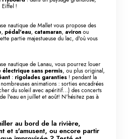
Eiffel !
se nautique de Mallet
vous propose des
e
,
pédal'eau
,
catamaran
,
aviron
ou
ette partie majestueuse du lac, d'où vous
ase nautique de Lanau
, vous pourrez louer
 électrique sans permis
, ou plus
original,
éant
:
rigolades garanties
! pendant la
e nombreuses animations : sorties encadrées
cher du soleil avec apéritif…) des concerts
e l'eau en juillet et août! N'hésitez pas à
ller au bord de la rivière,
t et s'amusent, ou encore partir
tique improvisée ? Testé et