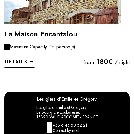
La Maison Encantalou
Maximum Capacity: 15 person(s)
180€
DETAILS
from
/ night
Les gîtes d'Emilie et Grégory
Les gîtes d'Emilie et Grégory
Le Bourg De Loubaresse,
15320 VAL-D'ARCOMIE - FRANCE
+33 6 45 50 52 21
Contact by mail